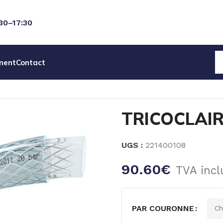
:30–17:30
ment
Contact
TRICOCLAIR AL 10 X 16 C25
TRICOCLAIR
UGS :
221400108
90.60
€
TVA incl
PAR COURONNE