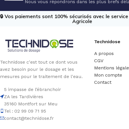
Nous vous répondrons dans les plus brefs déla
🔒 Vos paiements sont 100% sécurisés avec le servic
Agricole
Technidose
A propos
CGV
Technidose c'est tout ce dont vous
Mentions légal
avez besoin pour le dosage et les
Mon compte
mesures pour le traitement de l'eau.
Contact
5 impasse de l’ébranchoir
ZA les Tardivières
35160 Montfort sur Meu
Tel : 02 99 09 71 95
contact@technidose.fr