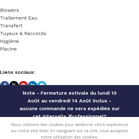
Blowers
Traitement Eau
Transfert
Tuyaux & Raccords
Hygiène
Piscine
Liens sociaux:
Note - Fermeture estivale du lundi 10
Août au vendredi 14 Août inclus -
TECHNIDOSE
2022 Réalisé par
ACS INFORMATIQUE
.
aucune commande ne sera expédiée sur
cet intervalle. Professionnel?
Contactez notre service commercial
Nous utilisons des cookies pour améliorer votre expérience
171.00
€
TRICOCLAIR
sur notre site Web. En naviguant sur ce site, vous acceptez
pour des offres personnalisées, des
SELECT
ACHETER
0
AL 8 X 14
notre utilisation des cookies.
TVA