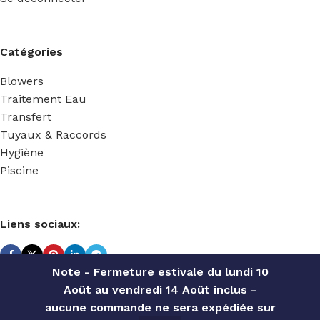
Catégories
Blowers
Traitement Eau
Transfert
Tuyaux & Raccords
Hygiène
Piscine
Liens sociaux:
Note - Fermeture estivale du lundi 10
Août au vendredi 14 Août inclus -
TECHNIDOSE
2022 Réalisé par
ACS INFORMATIQUE
.
aucune commande ne sera expédiée sur