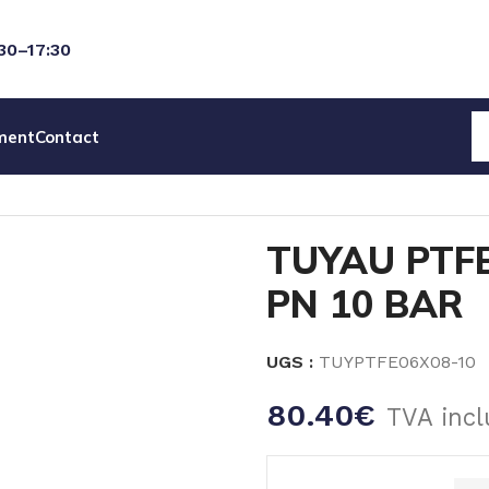
:30–17:30
ment
Contact
FE 6X8 – L=10m – PN 10 BAR
TUYAU PTFE
PN 10 BAR
UGS :
TUYPTFE06X08-10
80.40
€
TVA incl