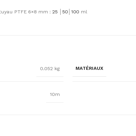
e tuyau PTFE 6×8 mm :
25
│
50
│
100
ml
MATÉRIAUX
0.052 kg
10m