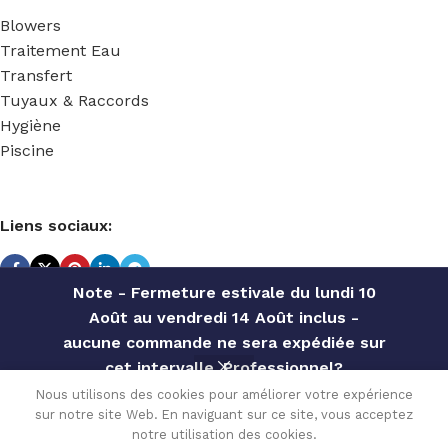
Blowers
Traitement Eau
Transfert
Tuyaux & Raccords
Hygiène
Piscine
Liens sociaux:
Note - Fermeture estivale du lundi 10
Août au vendredi 14 Août inclus -
TECHNIDOSE
2022 Réalisé par
ACS INFORMATIQUE
.
aucune commande ne sera expédiée sur
cet intervalle. Professionnel?
UNION
Contactez notre service commercial
Nous utilisons des cookies pour améliorer votre expérience
INEGAL
7.80
€
sur notre site Web. En naviguant sur ce site, vous acceptez
pour des offres personnalisées, des
En stock
PVDF
0
(peut être
notre utilisation des cookies.
TVA
CANNELE
remises par quantité, etc
A