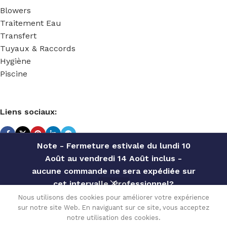
Blowers
Traitement Eau
Transfert
Tuyaux & Raccords
Hygiène
Piscine
Liens sociaux:
Note - Fermeture estivale du lundi 10
Août au vendredi 14 Août inclus -
TECHNIDOSE
2022 Réalisé par
ACS INFORMATIQUE
.
aucune commande ne sera expédiée sur
cet intervalle. Professionnel?
UNION
Contactez notre service commercial
Nous utilisons des cookies pour améliorer votre expérience
INEGAL
8.28
€
sur notre site Web. En naviguant sur ce site, vous acceptez
pour des offres personnalisées, des
Disponible
PVDF
0
sur
notre utilisation des cookies.
TVA
CANNELE
remises par quantité, etc
AC
commande
Menu
Wishlist
Comparer
Cart