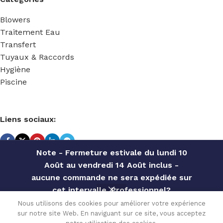
Blowers
Traitement Eau
Transfert
Tuyaux & Raccords
Hygiène
Piscine
Liens sociaux:
Note - Fermeture estivale du lundi 10
Août au vendredi 14 Août inclus -
TECHNIDOSE
2022 Réalisé par
ACS INFORMATIQUE
.
aucune commande ne sera expédiée sur
cet intervalle. Professionnel?
Contactez notre service commercial
VANNE de
Nous utilisons des cookies pour améliorer votre expérience
154.80
€
CONTRE-
sur notre site Web. En naviguant sur ce site, vous acceptez
pour des offres personnalisées, des
Disponible
0
PRESSION
sur