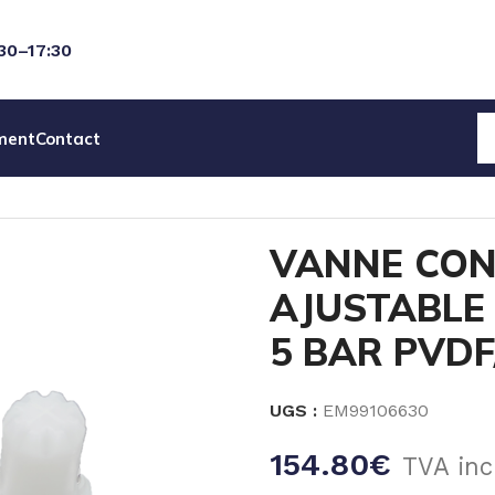
:30–17:30
ment
Contact
EAU
ACCESSOIRES POMPES
VANNE CONTRE-PRESSION AJ
VANNE CON
AJUSTABLE 
5 BAR PVDF
UGS :
EM99106630
154.80
€
TVA inc