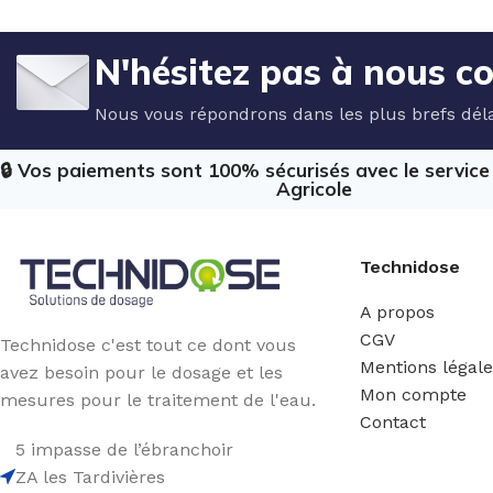
N'hésitez pas à nous c
Nous vous répondrons dans les plus brefs déla
🔒 Vos paiements sont 100% sécurisés avec le servic
Agricole
Technidose
A propos
CGV
Technidose c'est tout ce dont vous
Mentions légal
avez besoin pour le dosage et les
Mon compte
mesures pour le traitement de l'eau.
Contact
5 impasse de l’ébranchoir
ZA les Tardivières