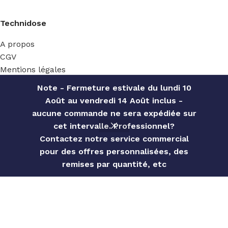
Technidose
A propos
CGV
Mentions légales
Mon compte
Note - Fermeture estivale du lundi 10
Contact
Août au vendredi 14 Août inclus -
aucune commande ne sera expédiée sur
cet intervalle. Professionnel?
Ecommerce
Contactez notre service commercial
pour des offres personnalisées, des
Boutique
0
remises par quantité, etc
S'inscrire
Menu
Wishlist
Comparer
Cart
Ma wishlist
Panier
Suivre ma commande
Se déconnecter