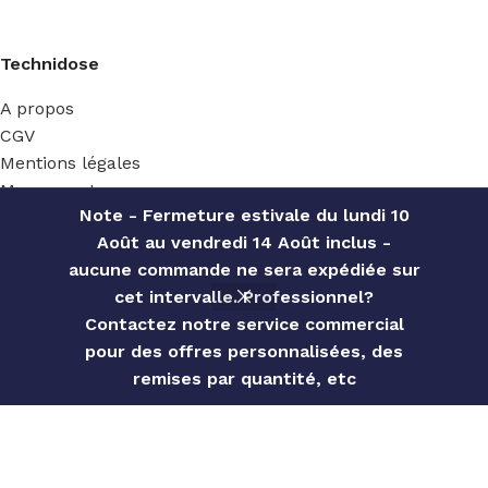
Technidose
A propos
CGV
Mentions légales
Mon compte
Note - Fermeture estivale du lundi 10
Contact
Août au vendredi 14 Août inclus -
aucune commande ne sera expédiée sur
cet intervalle. Professionnel?
Ecommerce
Contactez notre service commercial
Boutique
pour des offres personnalisées, des
0
S'inscrire
remises par quantité, etc
Menu
Wishlist
Comparer
Cart
Ma wishlist
Panier
Suivre ma commande
Se déconnecter