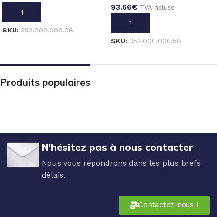
93.66
€
TVA incluse
AJOUTER AU PANIER
AJOUTER AU PANIER
SKU:
352.000.000.08
SKU:
352.000.000.58
Produits populaires
N'hésitez pas à nous contacter
Nous vous répondrons dans les plus brefs
délais.
Contactez-nous !