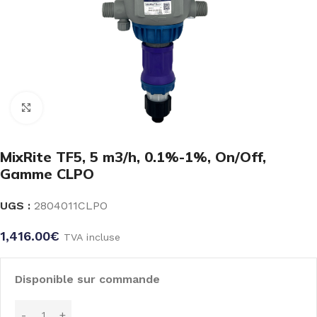
Click to enlarge
MixRite TF5, 5 m3/h, 0.1%-1%, On/Off,
Gamme CLPO
UGS :
2804011CLPO
1,416.00
€
TVA incluse
Disponible sur commande