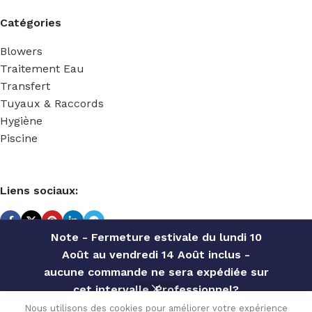
Catégories
Blowers
Traitement Eau
Transfert
Tuyaux & Raccords
Hygiène
Piscine
Liens sociaux:
Note - Fermeture estivale du lundi 10
Août au vendredi 14 Août inclus -
TECHNIDOSE
2022 Réalisé par
ACS INFORMATIQUE
.
aucune commande ne sera expédiée sur
cet intervalle. Professionnel?
MixRite
Contactez notre service commercial
TF5, 5
Nous utilisons des cookies pour améliorer votre expérience