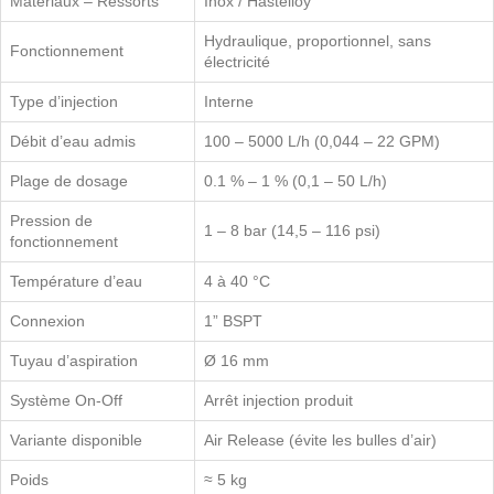
Matériaux – Ressorts
Inox / Hastelloy
Hydraulique, proportionnel, sans
Fonctionnement
électricité
Type d’injection
Interne
Débit d’eau admis
100 – 5000 L/h (0,044 – 22 GPM)
Plage de dosage
0.1 % – 1 % (0,1 – 50 L/h)
Pression de
1 – 8 bar (14,5 – 116 psi)
fonctionnement
Température d’eau
4 à 40 °C
Connexion
1” BSPT
Tuyau d’aspiration
Ø 16 mm
Système On-Off
Arrêt injection produit
Variante disponible
Air Release (évite les bulles d’air)
Poids
≈ 5 kg