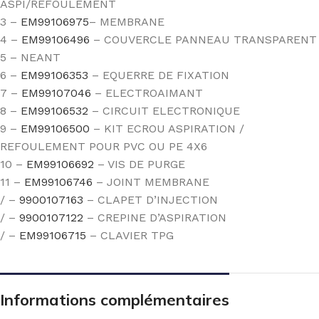
ASPI/REFOULEMENT
3 –
EM99106975
– MEMBRANE
4 –
EM99106496
– COUVERCLE PANNEAU TRANSPARENT
5 – NEANT
6 –
EM99106353
– EQUERRE DE FIXATION
7 –
EM99107046
– ELECTROAIMANT
8 –
EM99106532
– CIRCUIT ELECTRONIQUE
9 –
EM99106500
– KIT ECROU ASPIRATION /
REFOULEMENT POUR PVC OU PE 4X6
10 –
EM99106692
– VIS DE PURGE
11 –
EM99106746
– JOINT MEMBRANE
/ –
9900107163
– CLAPET D’INJECTION
/ –
9900107122
– CREPINE D’ASPIRATION
/ –
EM99106715
– CLAVIER TPG
Informations complémentaires