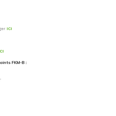
rger
ICI
ICI
ints FKM-B :
T