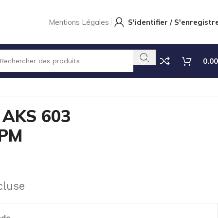
Mentions Légales
S'identifier / S'enregistr
0.00
F/CER/FPM
 AKS 603
FPM
cluse
nde