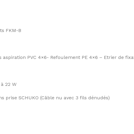
nts FKM-B
s aspiration PVC 4×6- Refoulement PE 4×6 – Etrier de fixat
 à 22 W
ns prise SCHUKO (Câble nu avec 3 fils dénudés)